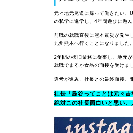
元々地元尾道に帰って働きたい、
の私学に進学し、4年間遊びに遊
前職の就職直後に熊本震災が発生
九州熊本へ行くことになりました
2年間の復旧業務に従事し、地元
就職でまるか食品の面接を受けま
選考が進み、社長との最終面接。
社長「島谷ってことは元々吉
絶対この社長面白いと思い、