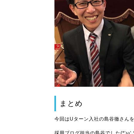
まとめ
今回はUターン入社の島谷徹さん
採用ブログ担当の島谷でした(*‘ω‘ *