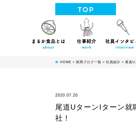
HOME
>
採用ブログ一覧
>
社員紹介
>
尾道U
2020.07.20
尾道UターンIターン
社！