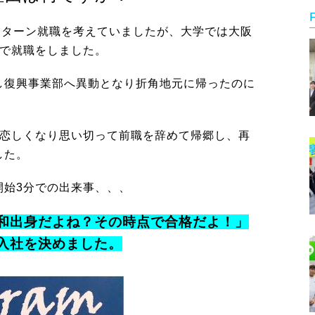
Uターン就職を考えていましたが、大学では大阪
んで就職をしました。
し復興事業部へ異動となり折角地元に帰ったのに
。
が恋しくなり思い切って前職を辞めて帰郷し、再
した。
開始3分での出来事、、、
和出身だよね？その時点で合格だよ！」
入社を決めました。