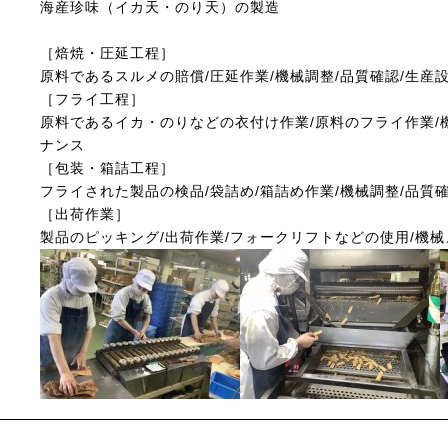
海産珍味（イカ天・のり天）の製造
［焙焼・圧延工程］
原料であるスルメの賠償/圧延作業/機械調整/品質確認/生産
［フライ工程］
原料であるイカ・のりなどの衣付け作業/原料のフライ作業/
ナンス
［包装・箱詰工程］
フライされた製品の検品/袋詰め/箱詰め作業/機械調整/品質
［出荷作業］
製品のピッキング/出荷作業/フォークリフトなどの使用/機